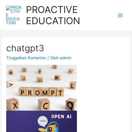
Lewati
PROACTIVE
ke
EDUCATION
konten
Main
Men
chatgpt3
Tinggalkan Komentar
/ Oleh
admin