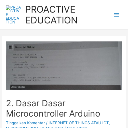
Lewati
PROACTIVE
ke
EDUCATION
konten
Main
Men
2. Dasar Dasar
Microcontroller Arduino
Tinggalkan Komentar
/
INTERNET OF THINGS ATAU IOT
,