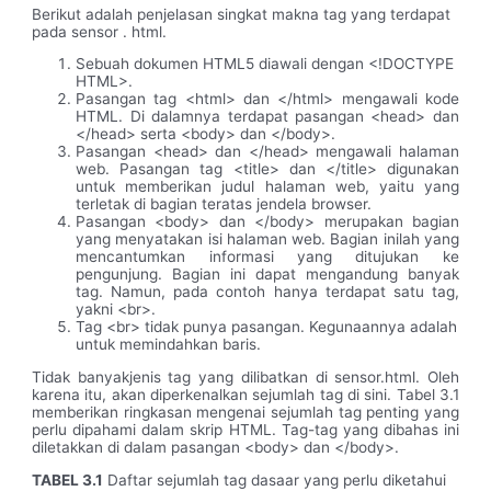
Berikut adalah penjelasan singkat makna tag yang terdapat
pada sensor . html.
Sebuah dokumen HTML5 diawali dengan <!DOCTYPE
HTML>.
Pasangan tag <html> dan </html> mengawali kode
HTML. Di dalamnya terdapat pasangan <head> dan
</head> serta <body> dan </body>.
Pasangan <head> dan </head> mengawali halaman
web. Pasangan tag <title> dan </title> digunakan
untuk memberikan judul halaman web, yaitu yang
terletak di bagian teratas jendela browser.
Pasangan <body> dan </body> merupakan bagian
yang menyatakan isi halaman web. Bagian inilah yang
mencantumkan informasi yang ditujukan ke
pengunjung. Bagian ini dapat mengandung banyak
tag. Namun, pada contoh hanya terdapat satu tag,
yakni <br>.
Tag <br> tidak punya pasangan. Kegunaannya adalah
untuk memindahkan baris.
Tidak banyakjenis tag yang dilibatkan di sensor.html. Oleh
karena itu, akan diperkenalkan sejumlah tag di sini. Tabel 3.1
memberikan ringkasan mengenai sejumlah tag penting yang
perlu dipahami dalam skrip HTML. Tag-tag yang dibahas ini
diletakkan di dalam pasangan <body> dan </body>.
TABEL 3.1
Daftar sejumlah tag dasaar yang perlu diketahui