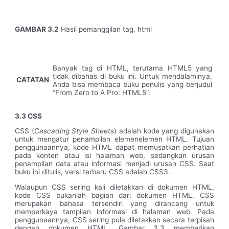
GAMBAR 3.2
Hasil pemanggilan tag. html
Banyak tag di HTML, terutama HTML5 yang
tidak dibahas di buku ini. Untuk mendalaminya,
CATATAN
Anda bisa membaca buku penulis yang berjudul
“From Zero to A Pro: HTML5”.
3.3 CSS
CSS (
Cascading Style Sheets
) adalah kode yang digunakan
untuk mengatur penampilan elemenelemen HTML. Tujuan
penggunaannya, kode HTML dapat memusatkan perhatian
pada konten atau isi halaman web, sedangkan urusan
penampilan data atau informasi menjadi urusan CSS. Saat
buku ini ditulis, versi terbaru CSS adalah CSS3.
Walaupun CSS sering kali diletakkan di dokumen HTML,
kode CSS bukanlah bagian dari dokumen HTML. CSS
merupakan bahasa tersendiri yang dirancang untuk
memperkaya tampilan informasi di halaman web. Pada
penggunaannya, CSS sering pula diletakkan secara terpisah
dengan dokumen HTML. Gambar 3.3 memberikan