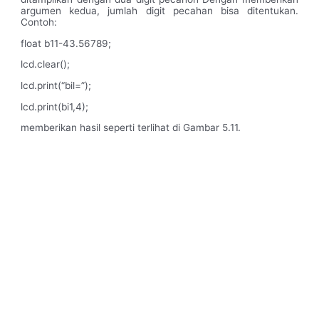
argumen kedua, jumlah digit pecahan bisa ditentukan.
Contoh:
float b11-43.56789;
lcd.clear();
lcd.print(“bil=”);
lcd.print(bi1,4);
memberikan hasil seperti terlihat di Gambar 5.11.