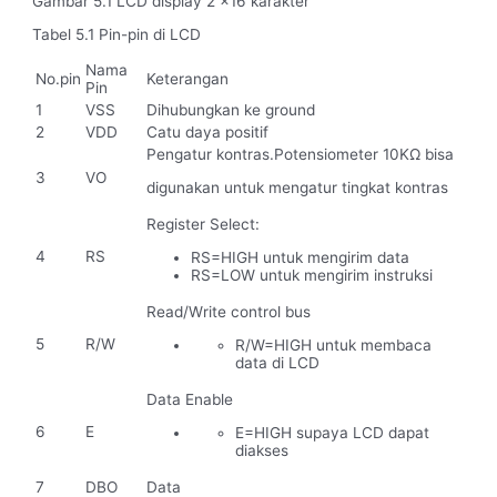
Gambar 5.1 LCD display 2 x16 karakter
Tabel 5.1 Pin-pin di LCD
Nama
No.pin
Keterangan
Pin
1
VSS
Dihubungkan ke ground
2
VDD
Catu daya positif
Pengatur kontras.Potensiometer 10KΩ bisa
3
VO
digunakan untuk mengatur tingkat kontras
Register Select:
4
RS
RS=HIGH untuk mengirim data
RS=LOW untuk mengirim instruksi
Read/Write control bus
5
R/W
R/W=HIGH untuk membaca
data di LCD
Data Enable
6
E
E=HIGH supaya LCD dapat
diakses
7
DBO
Data