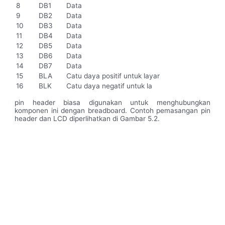
8
DB1
Data
9
DB2
Data
10
DB3
Data
11
DB4
Data
12
DB5
Data
13
DB6
Data
14
DB7
Data
15
BLA
Catu daya positif untuk layar
16
BLK
Catu daya negatif untuk la
pin header biasa digunakan untuk menghubungkan
komponen ini dengan breadboard. Contoh pemasangan pin
header dan LCD diperlihatkan di Gambar 5.2.