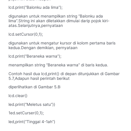
lcd.print(“Balonku ada lima”);
digunakan untuk menampilkan string “Balonku ada
lima”.String ini akan diletakkan dimulai darip pojok kiri-
atas.Selanjutnya,pernyataan
lcd.setCursor(0,1);
digunakan untuk mengatur kursor di kolom pertama baris
kedua.Dengan demikian, pernyataan
lcd.print(“Beraneka warna”);
menampilkan string “Beraneka warna” di baris kedua.
Contoh hasil dua lcd,print() di depan ditunjukkan di Gambar
5.7,Adapun hasil perintah berikut
diperlihatkan di Gambar 5.8:
lcd.clear()
led.print(“Meletus satu”))
1ed.setCurser(0,1);
led,print(“Tinggal 4-1ah”)