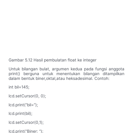
Gambar 5.12 Hasil pembulatan float ke integer
Untuk bilangan bulat, argumen kedua pada fungsi anggota
print() berguna untuk menentukan bilangan ditampilkan
dalam bentuk biner,oktal,atau heksadesimal. Contoh:
int bil=145;
lcd.setCursor(0, 0);
lcd.print(“bil=”);
lcd.print(bil);
lcd.setCursor(0,1);
lcd.print(“Biner: “);