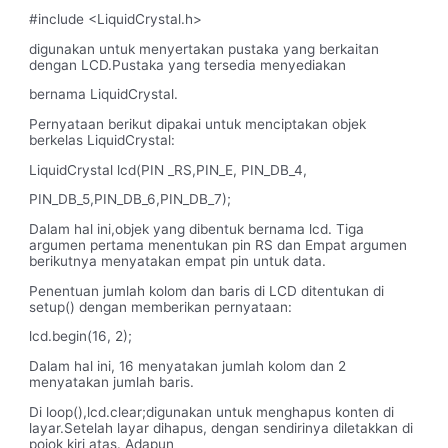
#include <LiquidCrystal.h>
digunakan untuk menyertakan pustaka yang berkaitan
dengan LCD.Pustaka yang tersedia menyediakan
bernama LiquidCrystal.
Pernyataan berikut dipakai untuk menciptakan objek
berkelas LiquidCrystal:
LiquidCrystal lcd(PIN _RS,PIN_E, PIN_DB_4,
PIN_DB_5,PIN_DB_6,PIN_DB_7);
Dalam hal ini,objek yang dibentuk bernama lcd. Tiga
argumen pertama menentukan pin RS dan Empat argumen
berikutnya menyatakan empat pin untuk data.
Penentuan jumlah kolom dan baris di LCD ditentukan di
setup() dengan memberikan pernyataan:
lcd.begin(16, 2);
Dalam hal ini, 16 menyatakan jumlah kolom dan 2
menyatakan jumlah baris.
Di loop(),lcd.clear;digunakan untuk menghapus konten di
layar.Setelah layar dihapus, dengan sendirinya diletakkan di
pojok kiri atas. Adapun