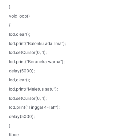
}
void loop()
{
lcd.clear();
lcd.print(“Balonku ada lima”);
lcd.setCursor(0, 1);
lcd.print(“Beraneka warna”);
delay(5000);
led,clear();
lcd.print(“Meletus satu”);
lcd.setCursor(0, 1);
Icd.print(“Tinggal 4-1ah”);
delay(5000);
}
Kode