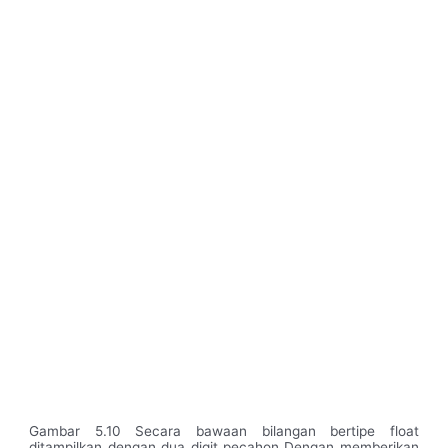
Gambar 5.10 Secara bawaan bilangan bertipe float
ditampilkan dengan dua digit pecahon Dengan memberikan