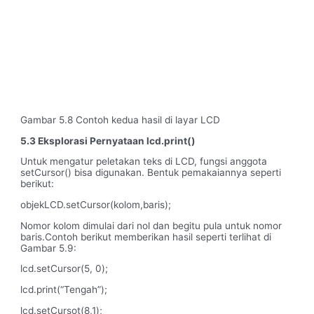
Gambar 5.8 Contoh kedua hasil di layar LCD
5.3 Eksplorasi Pernyataan lcd.print()
Untuk mengatur peletakan teks di LCD, fungsi anggota
setCursor() bisa digunakan. Bentuk pemakaiannya seperti
berikut:
objekLCD.setCursor(kolom,baris);
Nomor kolom dimulai dari nol dan begitu pula untuk nomor
baris.Contoh berikut memberikan hasil seperti terlihat di
Gambar 5.9:
lcd.setCursor(5, 0);
lcd.print(“Tengah”);
lcd.setCursot(8,1);