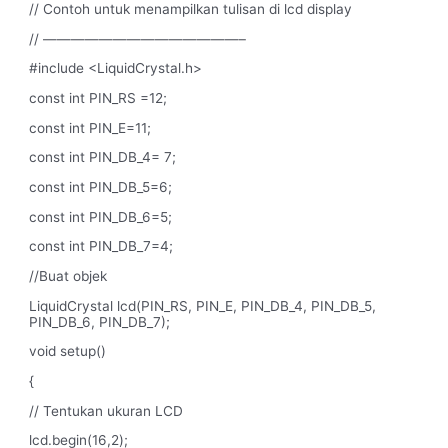
// Contoh untuk menampilkan tulisan di lcd display
// ——————————————–
#include <LiquidCrystal.h>
const int PIN_RS =12;
const int PIN_E=11;
const int PIN_DB_4= 7;
const int PIN_DB_5=6;
const int PIN_DB_6=5;
const int PIN_DB_7=4;
//Buat objek
LiquidCrystal lcd(PIN_RS, PIN_E, PIN_DB_4, PIN_DB_5,
PIN_DB_6, PIN_DB_7);
void setup()
{
// Tentukan ukuran LCD
lcd.begin(16,2);