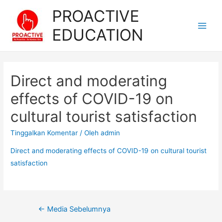
Lewati
PROACTIVE
ke
EDUCATION
konten
Main
Men
Direct and moderating
effects of COVID-19 on
cultural tourist satisfaction
Tinggalkan Komentar
/ Oleh
admin
Direct and moderating effects of COVID-19 on cultural tourist
satisfaction
Navigasi
←
Media Sebelumnya
pos