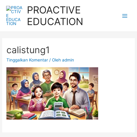
Lewati
PROACTIVE
ke
EDUCATION
konten
Main
Men
calistung1
Tinggalkan Komentar
/ Oleh
admin