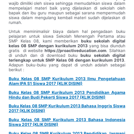
wajib dimiliki oleh siswa sehingga memudahkan siswa dalam
mempelajari materi baik yang dijelaskan di sekolah oleh
bapak dan ibu guru maupun sebagai sarana mempermudah
siswa dalam mengulang kembali materi sudah dijelaskan di
rumah.
Untuk meminimalisir biaya dalam hal pengadaan buku
pelajaran untuk siswa Sekolah Menengah Pertama atau
SMP Kelas 08, kami memberikan
buku sekolah digital
kelas 08 SMP dengan kurikulum 2013
yang bisa diunduh
gratis di website
https://proactiveducation.com
. Silahkan
di unduh dan di download buku
buku sekolah digital
terlengkap untuk SMP Kelas 08 dengan kurikulum 2013
.
Adapun buku-buku yang dapat di unduh adalah sebagai
berikut :
Buku Kelas 08 SMP Kurikulum 2013 Ilmu Pengetahuan
Alam IPA S1 Siswa 2017 (KLIK DISINI)
Buku Kelas 08 SMP Kurikulum 2013 Pendidikan Agama
Hindu dan Budi Pekerti Siswa 2017 (KLIK DISINI)
Buku Kelas 08 SMP Kurikulum 2013 Bahasa Inggris Siswa
2017 (KLIK DISINI)
Buku Kelas 08 SMP Kurikulum 2013 Bahasa Indonesia
Siswa 2017 (KLIK DISINI)
Buku Kelas 08 SMP Kurikulum 2013 Pendidikan Jasmani