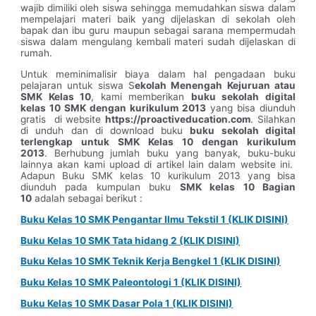
wajib dimiliki oleh siswa sehingga memudahkan siswa dalam
mempelajari materi baik yang dijelaskan di sekolah oleh
bapak dan ibu guru maupun sebagai sarana mempermudah
siswa dalam mengulang kembali materi sudah dijelaskan di
rumah.
Untuk meminimalisir biaya dalam hal pengadaan buku
pelajaran untuk siswa S
ekolah Menengah Kejuruan atau
SMK Kelas 10
, kami memberikan
buku sekolah digital
kelas 10 SMK dengan kurikulum 2013
yang bisa diunduh
gratis di website
https://proactiveducation.com
. Silahkan
di unduh dan di download buku
buku sekolah digital
terlengkap untuk SMK Kelas 10 dengan kurikulum
2013
. Berhubung jumlah buku yang banyak, buku-buku
lainnya akan kami upload di artikel lain dalam website ini.
Adapun Buku SMK kelas 10 kurikulum 2013 yang bisa
diunduh pada kumpulan buku
SMK kelas 10 Bagian
10
adalah sebagai berikut :
Buku Kelas 10 SMK Pengantar Ilmu Tekstil 1 (KLIK DISINI)
Buku Kelas 10 SMK Tata hidang 2 (KLIK DISINI)
Buku Kelas 10 SMK Teknik Kerja Bengkel 1 (KLIK DISINI)
Buku Kelas 10 SMK Paleontologi 1 (KLIK DISINI)
Buku Kelas 10 SMK Dasar Pola 1 (KLIK DISINI)