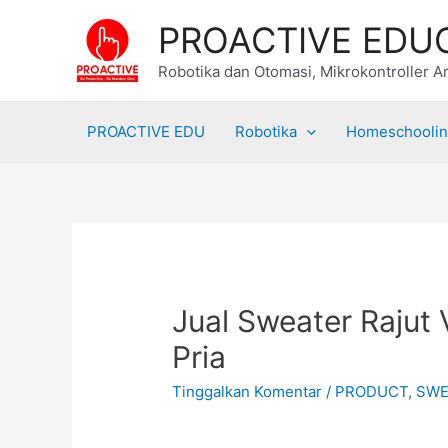
Lewati
PROACTIVE EDU
ke
konten
Robotika dan Otomasi, Mikrokontroller Ar
PROACTIVE EDU
Robotika
Homeschooli
Jual Sweater Rajut
Pria
Tinggalkan Komentar
/
PRODUCT
,
SWE