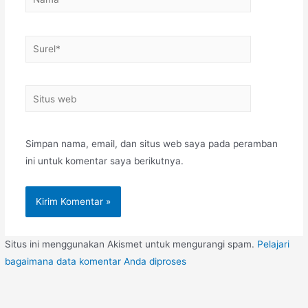
Surel*
Situs
web
Simpan nama, email, dan situs web saya pada peramban
ini untuk komentar saya berikutnya.
Situs ini menggunakan Akismet untuk mengurangi spam.
Pelajari
bagaimana data komentar Anda diproses