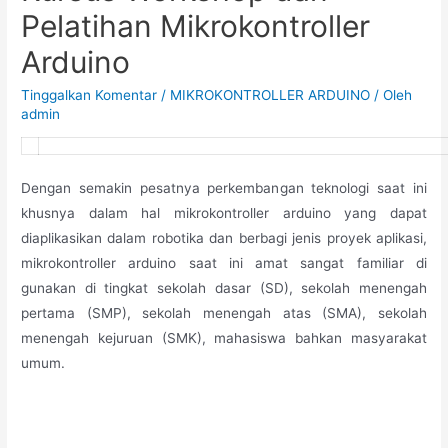
Pelatihan Mikrokontroller
Arduino
Tinggalkan Komentar
/
MIKROKONTROLLER ARDUINO
/ Oleh
admin
Dengan semakin pesatnya perkembangan teknologi saat ini
khusnya dalam hal mikrokontroller arduino yang dapat
diaplikasikan dalam robotika dan berbagi jenis proyek aplikasi,
mikrokontroller arduino saat ini amat sangat familiar di
gunakan di tingkat sekolah dasar (SD), sekolah menengah
pertama (SMP), sekolah menengah atas (SMA), sekolah
menengah kejuruan (SMK), mahasiswa bahkan masyarakat
umum.