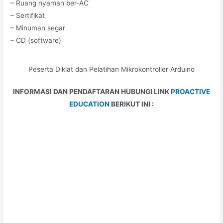
– Ruang nyaman ber-AC
– Sertifikat
– Minuman segar
– CD (software)
Peserta Diklat dan Pelatihan Mikrokontroller Arduino
INFORMASI DAN PENDAFTARAN HUBUNGI LINK
PROACTIVE
EDUCATION
BERIKUT INI :