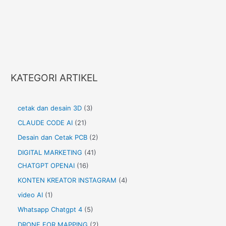
KATEGORI ARTIKEL
cetak dan desain 3D
(3)
CLAUDE CODE AI
(21)
Desain dan Cetak PCB
(2)
DIGITAL MARKETING
(41)
CHATGPT OPENAI
(16)
KONTEN KREATOR INSTAGRAM
(4)
video AI
(1)
Whatsapp Chatgpt 4
(5)
DRONE FOR MAPPING
(2)